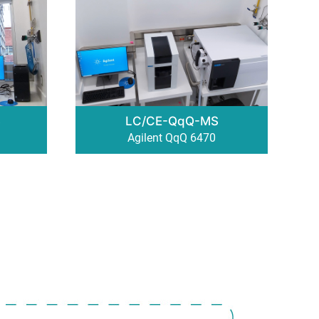
S
LC/CE-QqQ-MS
Agilent QqQ 6470