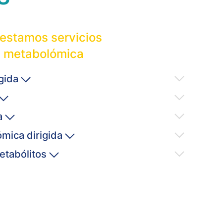
restamos servicios
n metabolómica
igida
da
ómica dirigida
etabólitos